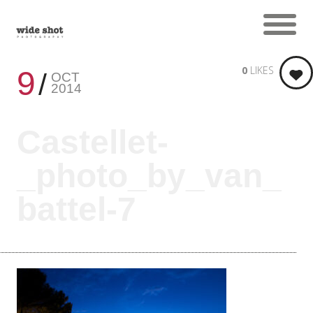
0
LIKES
9
OCT
2014
Castellet-
_photo_by_van_
battel-7