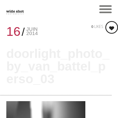
0
LIKES
16
JUIN
2014
doorlight_photo_
by_van_battel_p
erso_03