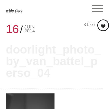
0
LIKES
16
JUIN
2014
doorlight_photo_
by_van_battel_p
erso_04