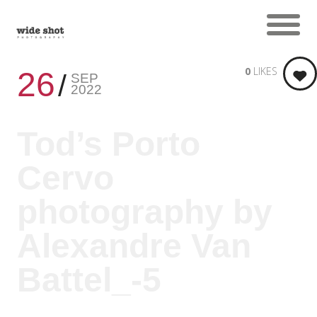
0
LIKES
26
SEP
2022
Tod’s Porto
Cervo
photography by
Alexandre Van
Battel_-5