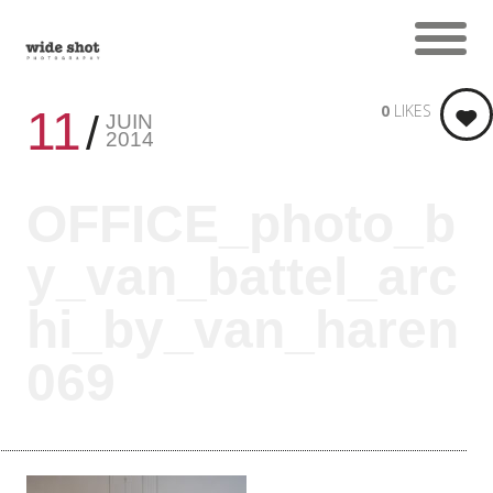
0
LIKES
11
JUIN
2014
OFFICE_photo_b
y_van_battel_arc
hi_by_van_haren
069