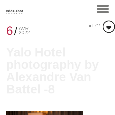
0
LIKES
6
AVR
2022
Yalo Hotel
photography by
Alexandre Van
Battel -8