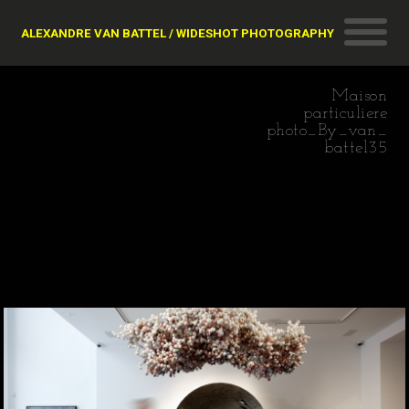
ALEXANDRE VAN BATTEL / WIDESHOT PHOTOGRAPHY
Maison
particuliere
photo_By_van_
battel35